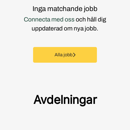
Inga matchande jobb
Connecta med oss
och håll dig
uppdaterad om nya jobb.
Alla jobb
Avdelningar
Praktik och Examensarbete
Revenue Management
Kök