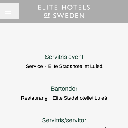
Dela sidan
KARRIÄRMENY
Servitris event
Service
·
Elite Stadshotellet Luleå
Bartender
Restaurang
·
Elite Stadshotellet Luleå
Servitris/servitör