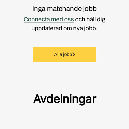
Inga matchande jobb
Connecta med oss
och håll dig
uppdaterad om nya jobb.
Alla jobb
Avdelningar
Praktik och Examensarbete
Revenue Management
Kök