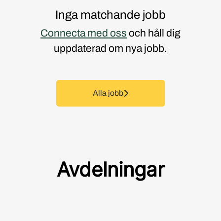
Inga matchande jobb
Connecta med oss
och håll dig
uppdaterad om nya jobb.
Alla jobb
Avdelningar
Praktik och Examensarbete
Revenue Management
Kök