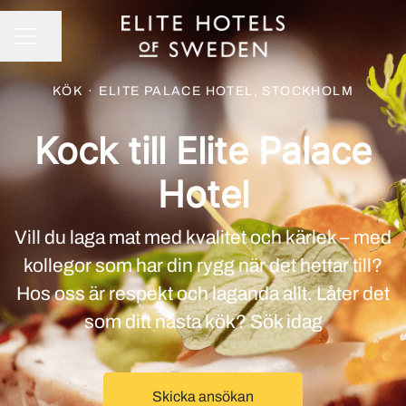
Dela sidan
KARRIÄRMENY
KÖK
·
ELITE PALACE HOTEL, STOCKHOLM
Kock till Elite Palace
Hotel
Vill du laga mat med kvalitet och kärlek – med
kollegor som har din rygg när det hettar till?
Hos oss är respekt och laganda allt. Låter det
som ditt nästa kök? Sök idag
Skicka ansökan